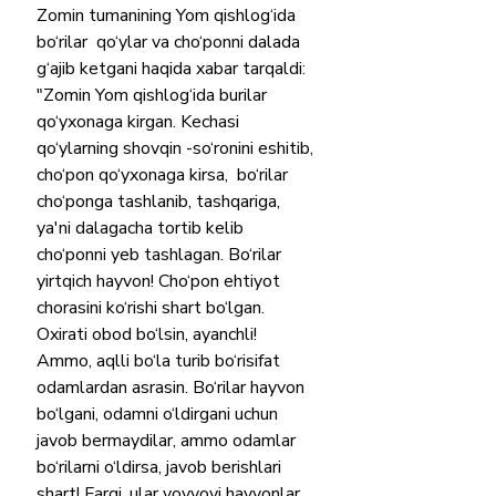
Zomin tumanining Yom qishlog‘ida  
bo‘rilar  qo‘ylar va cho‘ponni dalada 
g‘ajib ketgani haqida xabar tarqaldi: 
"Zomin Yom qishlog‘ida bu‌rilar 
qo‘yxonaga kirgan. Kechasi 
qo‘ylarning shovqin -so‘ronini eshitib, 
cho‘pon qo‘yxonaga kirsa,  bo‘rilar 
cho‘ponga tashlanib, tashqariga, 
ya'ni dalagacha tortib kelib 
cho‘ponni yeb tashlagan. Bo‘rilar 
yirtqich hayvon! Cho‘pon ehtiyot 
chorasini ko‘rishi shart bo‘lgan. 
Oxirati obod bo‘lsin, ayanchli! 
Ammo, aqlli bo‘la turib bo‘risifat 
odamlardan asrasin. Bo‘rilar hayvon 
bo‘lgani, odamni o‘ldirgani uchun 
javob bermaydilar, ammo odamlar 
bo‘rilarni o‘ldirsa, javob berishlari 
shart! Farqi, ular yovvoyi hayvonlar, 