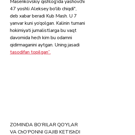
Masenkovskiy qishlog‘ida yashovchi 
47 yoshli Aleksey bo‘lib chiqdi", 
deb xabar beradi Kub Mash. U 7 
yanvar kuni yo‘qolgan. Kalinin tumani 
hokimiyati jurnalistlarga bu vaqt 
davomida hech kim bu odamni 
qidirmaganini aytgan. Uning jasadi 
tasodifan topilgan”.
ZOMINDA BO‘RILAR QO‘YLAR 
VA ChO‘PONNI G‘AJIB KETIShDI