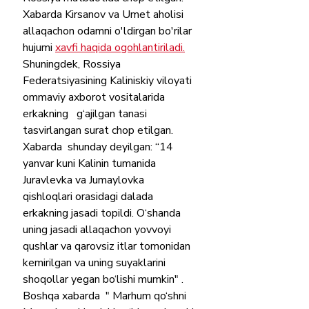
Xabarda Kirsanov va Umet aholisi 
allaqachon odamni o'ldirgan bo'rilar 
hujumi 
xavfi haqida ogohlantiriladi.
Shuningdek, Rossiya 
Federatsiyasining Kaliniskiy viloyati 
ommaviy axborot vositalarida 
erkakning   g‘ajilgan tanasi 
tasvirlangan surat chop etilgan. 
Xabarda  shunday deyilgan: “14 
yanvar kuni Kalinin tumanida 
Juravlevka va Jumaylovka 
qishloqlari orasidagi dalada 
erkakning jasadi topildi. O‘shanda 
uning jasadi allaqachon yovvoyi 
qushlar va qarovsiz itlar tomonidan 
kemirilgan va uning suyaklarini 
shoqollar yegan bo‘lishi mumkin" .
Boshqa xabarda  " Marhum qo‘shni 