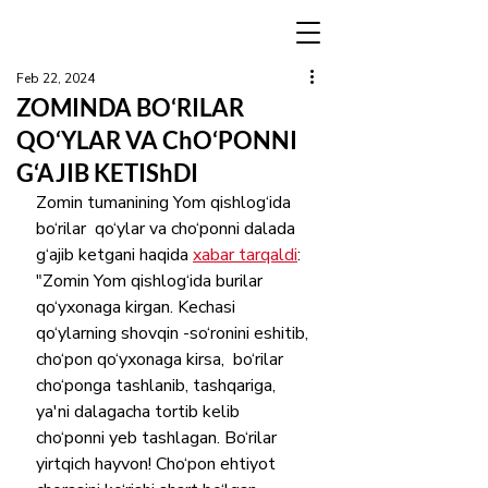
Feb 22, 2024
ZOMINDA BO‘RILAR
QO‘YLAR VA ChO‘PONNI
G‘AJIB KETIShDI
Zomin tumanining Yom qishlog‘ida  
bo‘rilar  qo‘ylar va cho‘ponni dalada 
g‘ajib ketgani haqida 
xabar tarqaldi
: 
"Zomin Yom qishlog‘ida bu‌rilar 
qo‘yxonaga kirgan. Kechasi 
qo‘ylarning shovqin -so‘ronini eshitib, 
cho‘pon qo‘yxonaga kirsa,  bo‘rilar 
cho‘ponga tashlanib, tashqariga, 
ya'ni dalagacha tortib kelib 
cho‘ponni yeb tashlagan. Bo‘rilar 
yirtqich hayvon! Cho‘pon ehtiyot 