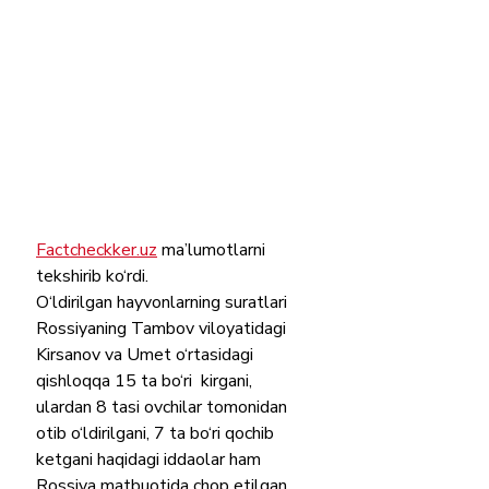
Factcheckker.uz
 ma’lumotlarni 
tekshirib ko‘rdi.
O‘ldirilgan hayvonlarning suratlari  
Rossiyaning Tambov viloyatidagi 
Kirsanov va Umet o‘rtasidagi 
qishloqqa 15 ta bo‘ri  kirgani, 
ulardan 8 tasi ovchilar tomonidan 
otib o‘ldirilgani, 7 ta bo‘ri qochib 
ketgani haqidagi iddaolar ham 
Rossiya matbuotida chop etilgan. 