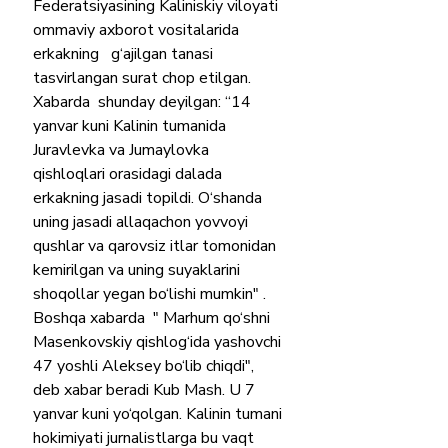
Federatsiyasining Kaliniskiy viloyati 
ommaviy axborot vositalarida 
erkakning   g‘ajilgan tanasi 
tasvirlangan surat chop etilgan. 
Xabarda  shunday deyilgan: “14 
yanvar kuni Kalinin tumanida 
Juravlevka va Jumaylovka 
qishloqlari orasidagi dalada 
erkakning jasadi topildi. O‘shanda 
uning jasadi allaqachon yovvoyi 
qushlar va qarovsiz itlar tomonidan 
kemirilgan va uning suyaklarini 
shoqollar yegan bo‘lishi mumkin" .
Boshqa xabarda  " Marhum qo‘shni 
Masenkovskiy qishlog‘ida yashovchi 
47 yoshli Aleksey bo‘lib chiqdi", 
deb xabar beradi Kub Mash. U 7 
yanvar kuni yo‘qolgan. Kalinin tumani 
hokimiyati jurnalistlarga bu vaqt 