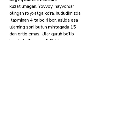
kuzatilmagan. Yovvoyi hayvonlar 
olingan ro‘yxatga ko‘ra, hududimizda 
 taxminan 4 ta bo'ri bor, aslida esa  
ularning soni butun mintaqada 15 
dan ortiq emas. Ular guruh bo‘lib 
harakat qilishmaydi. Bo‘rilar asosan  
Morshanskiy va Pichaevskiy 
tumanlari o'rmonlarida tarqalgan. 
Shuning uchun mintaqamizda 
bo'rining odamga hujum qilish 
ehtimoli yuqori emas.
Bu soxta xabarni tarqatganlar 
o‘lgan odamning suratini Krasnodar 
o‘lkasidagi ommaviy axborot 
vositalaridan biridan olib qo‘ygan 
ko‘rinadi. U erda, shu yilning yanvar 
oyi o'rtalarida Juravlevka va 
Jumaylovka qishloqlari orasidagi bir 