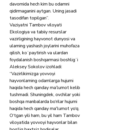
davomida hech kim bu odamni 
qidirmaganini aytgan. Uning jasadi 
tasodifan topilgan”.
Vaziyatni Tambov viloyati 
Ekologiya va tabiiy resurslar 
vazirligining hayvonot dunyosi va 
ularning yashash joylarini muhofaza 
qilish, koʻpaytirish va ulardan 
foydalanish boshqarmasi boshligʻi 
Aleksey Sokolov izohladi:
“Vazirlikimizga yovvoyi 
hayvonlarning odamlarga hujumi 
haqida hech qanday ma’lumot kelib 
tushmadi. Shuningdek, ovchilar yoki 
boshqa manbalarda bo‘rilar hujumi 
haqida hech qanday ma'lumot yo‘q. 
O‘tgan yili ham, bu yil ham Tambov 
viloyatida yovvoyi hayvonlar bilan 
bog‘liq baxtsiz hodisalar 