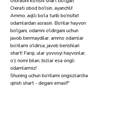
chorasini ko‘rishi shart bo‘lgan. 
Oxirati obod bo‘lsin, ayanchli! 
Ammo, aqlli bo‘la turib bo‘risifat 
odamlardan asrasin. Bo‘rilar hayvon 
bo‘lgani, odamni o‘ldirgani uchun 
javob bermaydilar, ammo odamlar 
bo‘rilarni o‘ldirsa, javob berishlari 
shart! Farqi, ular yovvoyi hayvonlar, 
o‘z nomi bilan, bizlar esa ongli 
odamlarmiz!
Shuning uchun bo‘rilarni ongsizlarcha 
qirish shart - degani emas!!"