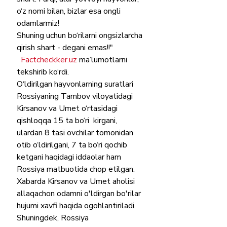
o‘z nomi bilan, bizlar esa ongli 
odamlarmiz!
Shuning uchun bo‘rilarni ongsizlarcha 
qirish shart - degani emas!!"
Factcheckker.uz
 ma’lumotlarni 
tekshirib ko‘rdi.
O‘ldirilgan hayvonlarning suratlari  
Rossiyaning Tambov viloyatidagi 
Kirsanov va Umet o‘rtasidagi 
qishloqqa 15 ta bo‘ri  kirgani, 
ulardan 8 tasi ovchilar tomonidan 
otib o‘ldirilgani, 7 ta bo‘ri qochib 
ketgani haqidagi iddaolar ham 
Rossiya matbuotida chop etilgan. 
Xabarda Kirsanov va Umet aholisi 
allaqachon odamni o'ldirgan bo'rilar 
hujumi xavfi haqida ogohlantiriladi. 
Shuningdek, Rossiya 