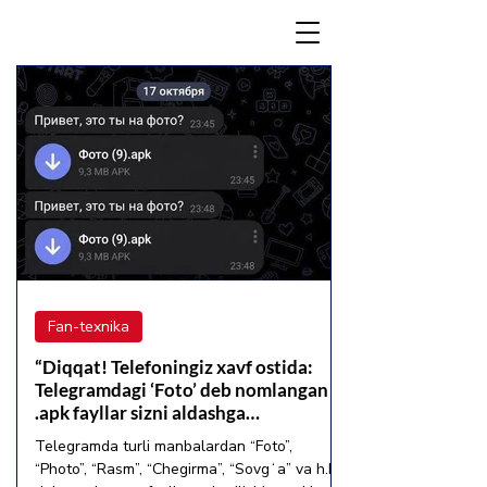
Fan-texnika
“Diqqat! Telefoningiz xavf ostida:
Telegramdagi ‘Foto’ deb nomlangan
.apk fayllar sizni aldashga
urinmoqda!”
Telegramda turli manbalardan “Foto”,
“Photo”, “Rasm”, “Chegirma”, “Sovgʻa” va h.k.