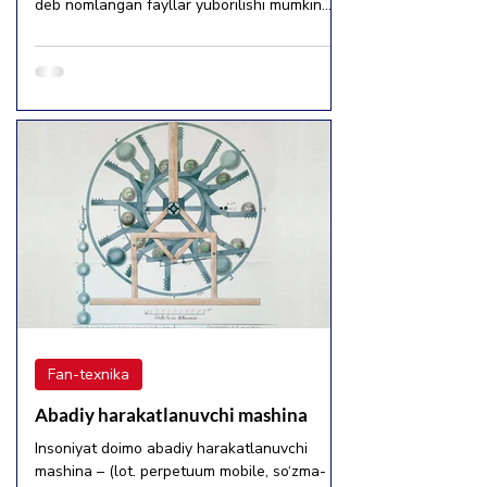
deb nomlangan fayllar yuborilishi mumkin.
Agar faylning kengaytmasi .apk bo‘lsa — bu
Android ilovasi paketi; demak, u tasvir emas,
balki o‘rnatiluvchi dastur. Bunday fayllar
zararli kod (malware) yoki phishing bo‘lishi
mumkin — ular qurilmadan ma’lumot
o‘g‘irlashi, pul o‘tkazmalari yuborishi yoki
telefonning normal ishlashiga zarar
yetkazishi mumkin. Qanday usullar bilan
firibgarlar ishlashi mu
Fan-texnika
Abadiy harakatlanuvchi mashina
Insoniyat doimo abadiy harakatlanuvchi
mashina – (lot. perpetuum mobile, so‘zma-