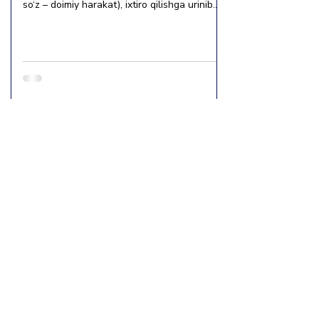
so‘z – doimiy harakat), ixtiro qilishga urinib
ko‘rgan,...
Biz haqimizda
factchecker.uz@gmail.com
+998770931206