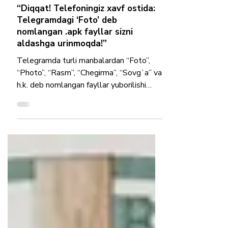
Nov 10, 2025
Fan-texnika
“Diqqat! Telefoningiz xavf ostida:
Telegramdagi ‘Foto’ deb
nomlangan .apk fayllar sizni
aldashga urinmoqda!”
Telegramda turli manbalardan “Foto”,
“Photo”, “Rasm”, “Chegirma”, “Sovgʻa” va
h.k. deb nomlangan fayllar yuborilishi
mumkin. Agar faylning kengaytmasi .apk
bo‘lsa — bu Android ilovasi paketi;
demak, u tasvir emas, balki o‘rnatiluvchi
dastur. Bunday fayllar zararli kod
(malware) yoki phishing bo‘lishi mumkin
— ular qurilmadan ma’lumot o‘g‘irlashi,
pul o‘tkazmalari yuborishi yoki
telefonning normal ishlashiga zarar
yetkazishi mumkin. Qanday usullar bilan