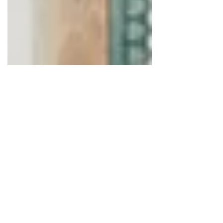
firibgarlar ishlashi mu