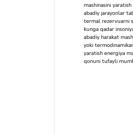
mashinasini yaratish
abadiy jarayonlar ta
termal rezervuarni s
kunga qadar insoniya
abadiy harakat mash
yoki termodinamikani
yaratish energiya ma
qonuni tufayli mum