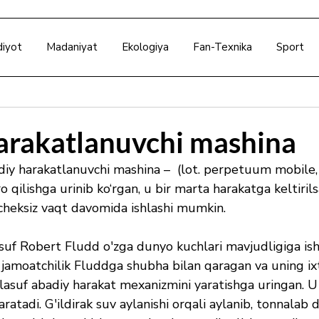
diyot
Madaniyat
Ekologiya
Fan-Texnika
Sport
arakatlanuvchi mashina
iy harakatlanuvchi mashina –  (lot. perpetuum mobile, 
ro qilishga urinib ko‘rgan, u bir marta harakatga keltiril
cheksiz vaqt davomida ishlashi mumkin.
ylasuf Robert Fludd o'zga dunyo kuchlari mavjudligiga is
jamoatchilik Fluddga shubha bilan qaragan va uning ixtir
lasuf abadiy harakat mexanizmini yaratishga uringan. U
aratadi. G'ildirak suv aylanishi orqali aylanib, tonnalab 