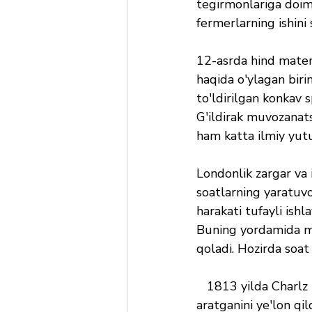
tegirmonlariga doimi
fermerlarning ishini 
12-asrda hind matem
haqida o'ylagan birin
to'ldirilgan konkav s
G'ildirak muvozanatsi
ham katta ilmiy yut
Londonlik zargar va
soatlarning yaratuvc
harakati tufayli ishl
Buning yordamida me
qoladi. Hozirda soa
   1813 yilda Charlz Redjeffer o'zining buyuk ixtirosi - abadiy harakat mashinasini 
aratganini ye'lon qi