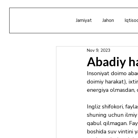
Jamiyat
Jahon
Iqtiso
Nov 9, 2023
Abadiy h
Insoniyat doimo abad
doimiy harakat), ixti
energiya olmasdan, 
Ingliz shifokori, fa
shuning uchun ilmiy 
qabul qilmagan. Fay
boshida suv vintini y