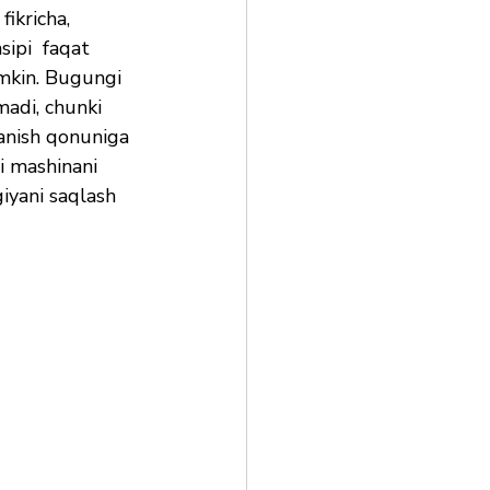
ikricha, 
ipi  faqat 
umkin. Bugungi 
adi, chunki 
anish qonuniga 
i mashinani 
iyani saqlash 