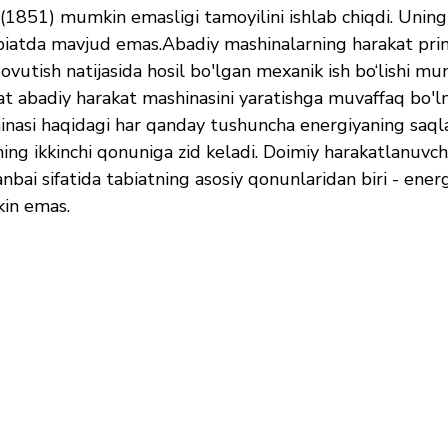
 (1851) mumkin emasligi tamoyilini ishlab chiqdi. Uning f
biatda mavjud emas.Abadiy mashinalarning harakat prins
ovutish natijasida hosil bo'lgan mexanik ish bo‘lishi m
t abadiy harakat mashinasini yaratishga muvaffaq bo'lm
inasi haqidagi har qanday tushuncha energiyaning saql
ng ikkinchi qonuniga zid keladi. Doimiy harakatlanuvch
nbai sifatida tabiatning asosiy qonunlaridan biri - energ
kin emas.