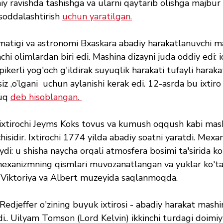
y ravishda tashishga va ularni qaytarib olishga majbur
soddalashtirish 
uchun yaratilgan.
atigi va astronomi Bxaskara abadiy harakatlanuvchi ma
chi olimlardan biri edi. Mashina dizayni juda oddiy edi: i
pikerli yog'och g'ildirak suyuqlik harakati tufayli harakat
z ,o’lgani  uchun aylanishi kerak edi. 12-asrda bu ixtir
uq 
deb hisoblangan. 
 ixtirochi Jeyms Koks tovus va kumush oqqush kabi mas
hisidir. Ixtirochi 1774 yilda abadiy soatni yaratdi. Mex
aydi: u shisha naycha orqali atmosfera bosimi ta'sirida ko't
xanizmning qismlari muvozanatlangan va yuklar ko'ta
t Viktoriya va Albert muzeyida saqlanmoqda. 
ldi.. Uilyam Tomson (Lord Kelvin) ikkinchi turdagi doimiy