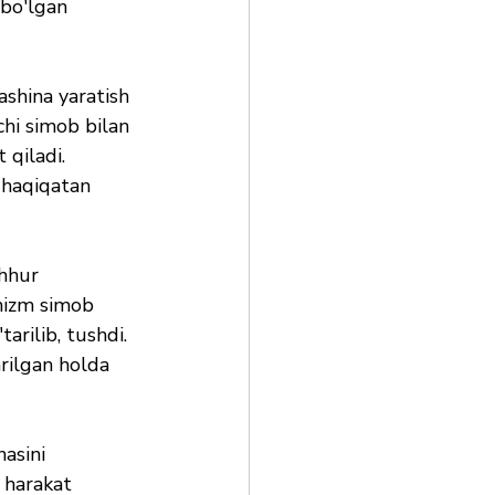
 bo'lgan 
shina yaratish 
chi simob bilan 
 qiladi. 
o haqiqatan 
hhur 
anizm simob 
arilib, tushdi. 
rilgan holda 
 harakat 