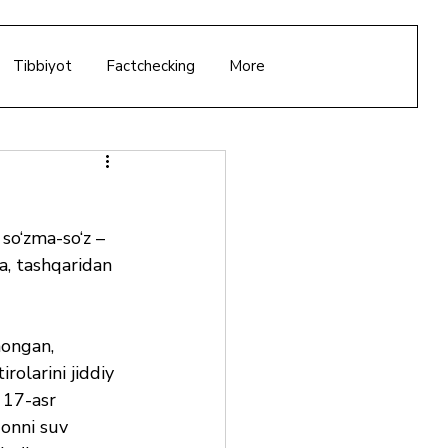
Tibbiyot
Factchecking
More
so‘zma-so‘z – 
sa, tashqaridan 
hongan, 
olarini jiddiy 
 17-asr 
donni suv 