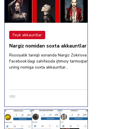
Feyk akkauntlar
Nargiz nomidan soxta akkauntlar
Rossiyalik taniqli xonanda Nargiz Zokirova
Facebook’dagi sahifasida ijtimoiy tarmoqlarda
uning nomiga soxta akkauntlar
ochilayotgani...