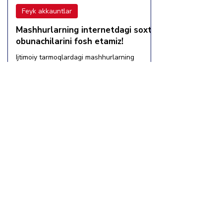
Feyk akkauntlar
Mashhurlarning internetdagi soxta
obunachilarini fosh etamiz!
Ijtimoiy tarmoqlardagi mashhurlarning
“druzya” va “chitateli”, yaʼni mashhurning
sahifasiga obuna bo‘lganlar soniga ahamiyat
bersangiz...