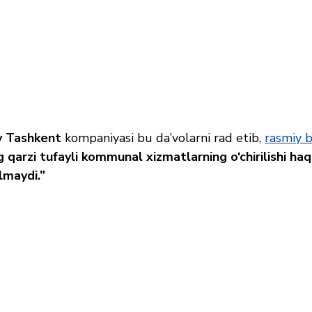
y Tashkent
 kompaniyasi bu da’volarni rad etib, 
rasmiy 
g qarzi tufayli kommunal xizmatlarning o‘chirilishi haq
lmaydi.”