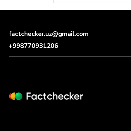
factchecker.uz@gmail.com
+998770931206
Coca-Cola ichimligiga OIV
bilan zararlangan qon qo‘shib,
odamlarga virus
yuqtirishmoqda degan da’vo
rostmi?