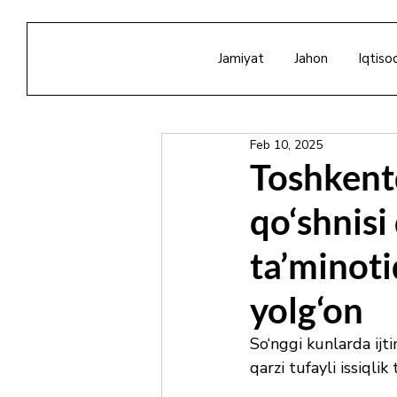
Jamiyat
Jahon
Iqtiso
Feb 10, 2025
Toshkent
qo‘shnisi 
ta’minoti
yolg‘on
So‘nggi kunlarda ijt
qarzi tufayli issiqli