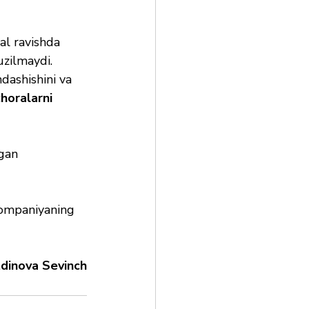
al ravishda 
uzilmaydi.
ndashishini va 
horalarni 
gan 
kompaniyaning 
dinova Sevinch