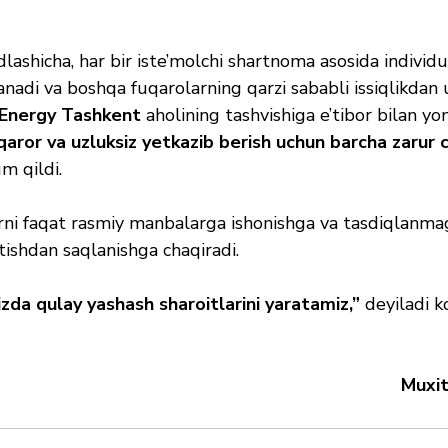
lashicha, har bir iste’molchi shartnoma asosida individu
nadi va boshqa fuqarolarning qarzi sababli issiqlikdan 
 Energy Tashkent
 aholining tashvishiga e’tibor bilan yo
qaror va uzluksiz yetkazib berish uchun barcha zarur c
m qildi.
ni faqat rasmiy manbalarga ishonishga va tasdiqlanma
ishdan saqlanishga chaqiradi.
izda qulay yashash sharoitlarini yaratamiz,”
 deyiladi 
Muxit