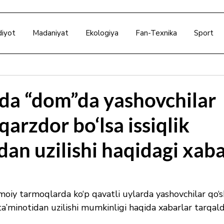
diyot
Madaniyat
Ekologiya
Fan-Texnika
Sport
da “dom”da yashovchilar
qarzdor bo‘lsa issiqlik
dan uzilishi haqidagi xaba
imoiy tarmoqlarda ko‘p qavatli uylarda yashovchilar qo‘s
k ta’minotidan uzilishi mumkinligi haqida xabarlar tarqald