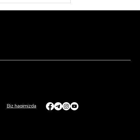
ondaryodagi M-25 gaz
da portlash yuz berdimi?
Biz haqimizda