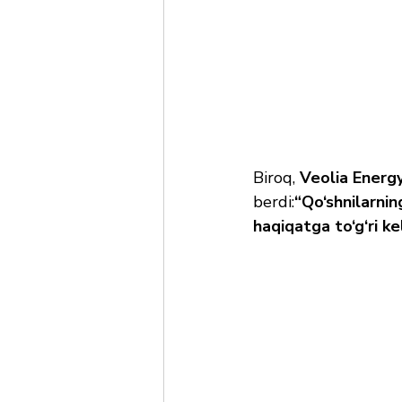
Biroq, 
Veolia Energ
berdi:
“Qo‘shnilarnin
haqiqatga to‘g‘ri ke