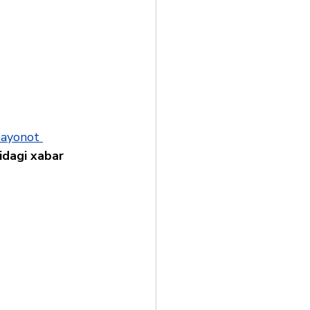
bayonot 
idagi xabar 