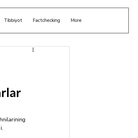
Tibbiyot
Factchecking
More
rlar
hnilarining 
i.