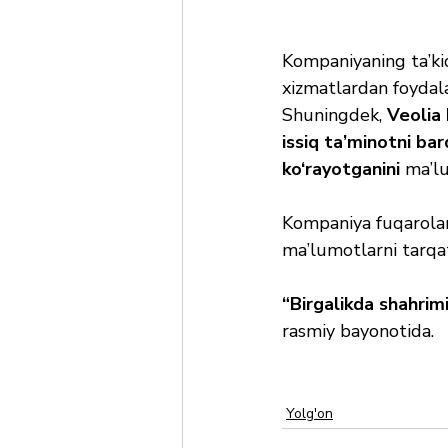
Kompaniyaning ta’kid
xizmatlardan foydala
Shuningdek, 
Veolia
issiq ta’minotni bar
ko‘rayotganini
 ma’lu
Kompaniya fuqarolar
ma’lumotlarni tarqat
“Birgalikda shahrim
rasmiy bayonotida.
Yolg'on