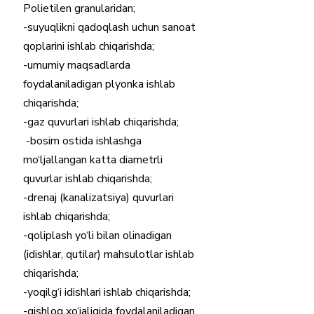
Polietilen granularidan; 
-suyuqlikni qadoqlash uchun sanoat 
qoplarini ishlab chiqarishda; 
-umumiy maqsadlarda 
foydalaniladigan plyonka ishlab 
chiqarishda; 
-gaz quvurlari ishlab chiqarishda;
 -bosim ostida ishlashga 
mo‘ljallangan katta diametrli 
quvurlar ishlab chiqarishda; 
-drenaj (kanalizatsiya) quvurlari 
ishlab chiqarishda; 
-qoliplash yo‘li bilan olinadigan 
(idishlar, qutilar) mahsulotlar ishlab 
chiqarishda; 
-yoqilg‘i idishlari ishlab chiqarishda; 
-qishloq xo‘jaligida foydalaniladigan 