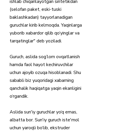
ishlab chiqarilayotgan sintetikdan 
(selofan paket, eski-tuski 
baklashkadan) tayyorlanadigan 
guruchlar kirib kelmoqda. Yaqinlarga 
yuborib xabardor qilib qo‘yinglar va 
tarqatinglar" deb yoziladi.  
Guruch, aslida sog’lom ovqatlanish 
hamda faol hayot kechiruvchilar 
uchun ajoyib ozuqa hisoblanadi. Shu 
sababli biz yuqoridagi xabarning 
qanchalik haqiqatga yaqin ekanligini 
o‘rgandik. 
Aslida sun'iy guruchlar yo‘q emas, 
albatta bor. Sun'iy guruch iste'mol 
uchun yaroqli bo‘lib, ekstruder 