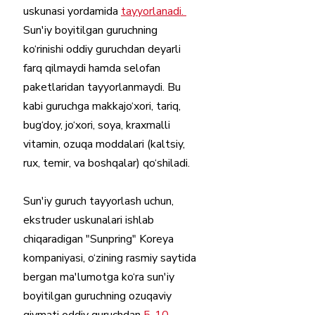
uskunasi yordamida 
tayyorlanadi. 
Sun'iy boyitilgan guruchning 
ko‘rinishi oddiy guruchdan deyarli 
farq qilmaydi hamda selofan 
paketlaridan tayyorlanmaydi. Bu 
kabi guruchga makkajo‘xori, tariq, 
bug‘doy, jo‘xori, soya, kraxmalli 
vitamin, ozuqa moddalari (kaltsiy, 
rux, temir, va boshqalar) qo‘shiladi.
Sun'iy guruch tayyorlash uchun, 
ekstruder uskunalari ishlab 
chiqaradigan "Sunpring" Koreya 
kompaniyasi, o‘zining rasmiy saytida 
bergan ma'lumotga ko‘ra sun'iy 
boyitilgan guruchning ozuqaviy 
qiymati oddiy guruchdan 
5-10 