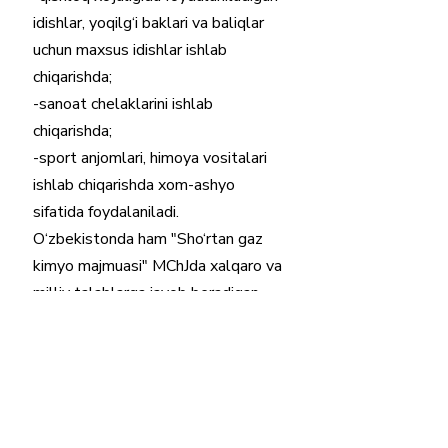
idishlar, yoqilg‘i baklari va baliqlar 
uchun maxsus idishlar ishlab 
chiqarishda; 
-sanoat chelaklarini ishlab 
chiqarishda; 
-sport anjomlari, himoya vositalari 
ishlab chiqarishda xom-ashyo 
sifatida foydalaniladi. 
O‘zbekistonda ham "Sho‘rtan gaz 
kimyo majmuasi" MChJda xalqaro va 
milliy talablarga javob beradigan, 
yuqori sifatli polietilen (PE) 
granulalari ishlab chiqariladi. Bunday 
granulalarga bozorda katta talab 
bor.