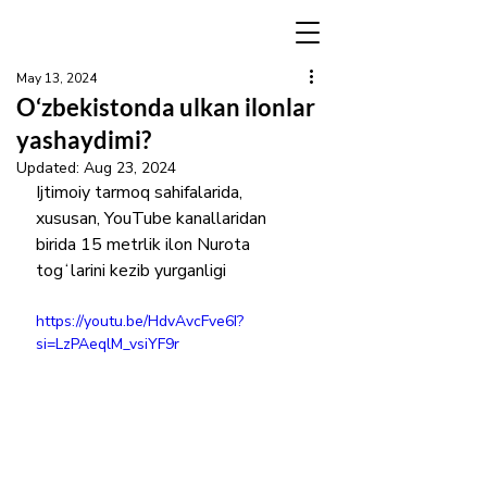
May 13, 2024
O‘zbekistonda ulkan ilonlar
yashaydimi?
Updated:
Aug 23, 2024
Ijtimoiy tarmoq sahifalarida, 
xususan, YouTube kanallaridan 
birida 15 metrlik ilon Nurota 
togʻlarini kezib yurganligi 
https://youtu.be/HdvAvcFve6I?
si=LzPAeqlM_vsiYF9r