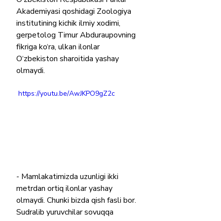
Akademiyasi qoshidagi Zoologiya 
institutining kichik ilmiy xodimi, 
gerpetolog Timur Abduraupovning 
fikriga ko‘ra, ulkan ilonlar 
O‘zbekiston sharoitida yashay 
olmaydi.
 https://youtu.be/AwJKPO9gZ2c
- Mamlakatimizda uzunligi ikki 
metrdan ortiq ilonlar yashay 
olmaydi. Chunki bizda qish fasli bor. 
Sudralib yuruvchilar sovuqqa 