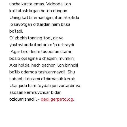
uncha katta emas. Videoda ilon 
kattalashtirgan holda olingan. 
Uning katta emasligini, ilon atrofida 
 o‘sayotgan o‘tlardan ham bilsa 
bo‘ladi.   
Oʻzbekistonning tog‘, qir va 
yaylovlarida ilonlar koʻp uchraydi.
 Agar biror kishi tasodifan ularni 
bosib olsagina u chaqishi mumkin. 
Aks holda, hech qachon ilon birinchi 
bo‘lib odamga tashlanmaydi!  Shu 
sababli ilonlarni o‘ldirmaslik kerak. 
Ular juda ham foydali jonivorlardir va 
asosan kemiruvchilar bidan 
oziqlanishadi”, - 
dedi gerpetolog.
Faktcheсkker xulosasi: yolg‘on
Ekologiya
Shov shuvli xabarlar