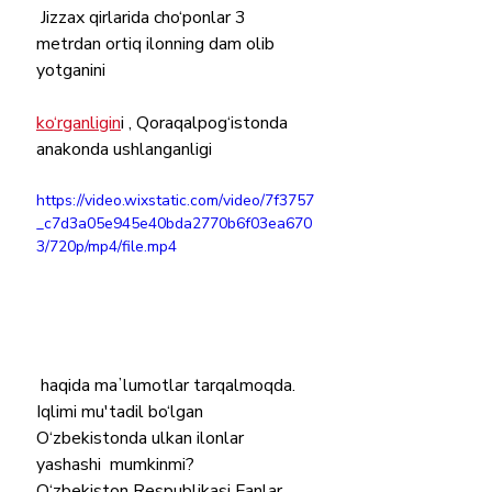
 Jizzax qirlarida cho‘ponlar 3 
metrdan ortiq ilonning dam olib 
yotganini 
ko‘rganligin
i , Qoraqalpog‘istonda 
anakonda ushlanganligi 
https://video.wixstatic.com/video/7f3757
_c7d3a05e945e40bda2770b6f03ea670
3/720p/mp4/file.mp4
 haqida maʼlumotlar tarqalmoqda.
Iqlimi mu'tadil bo‘lgan 
O‘zbekistonda ulkan ilonlar 
yashashi  mumkinmi?
O‘zbekiston Respublikasi Fanlar 