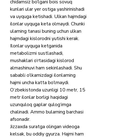
chidamsiz bo‘lgani bois sovuq 
kunlari ular yer ostiga yashirinishadi 
va uyquga ketishadi. Ulkan hajmdagi 
ilonlar uyquga keta olmaydi. Chunki 
ularning tanasi buning uchun ulkan 
hajmdagi kislorodni yutishi kerak. 
Ilonlar uyquga ketganida 
metabolizmi sustlashadi, 
mushaklari o‘rtasidagi kislorod 
almashinuvi ham sekinlashadi. Shu 
sababli o‘lkamizdagi ilonlarning 
hajmi uncha katta bo‘lmaydi. 
O‘zbekistonda uzunligi 10 metr, 15 
metr ilonlar borligi haqidagi 
uzunquloq gaplar qulog‘imga 
chalinadi. Ammo bularning barchasi 
afsonadir.
Jizzaxda suratga olingan videoga 
kelsak, bu oddiy gyurza. Hajmi ham 