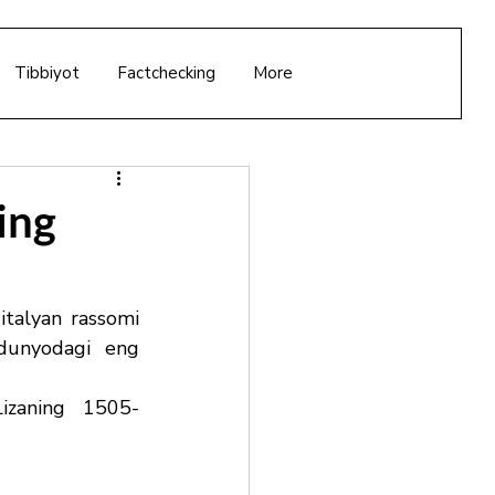
Tibbiyot
Factchecking
More
ing
italyan rassomi 
dunyodagi eng 
Lizaning  1505-