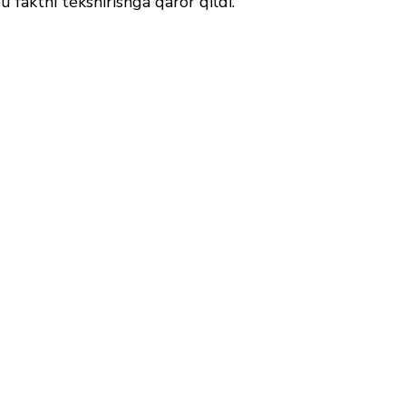
u faktni tekshirishga qaror qildi.