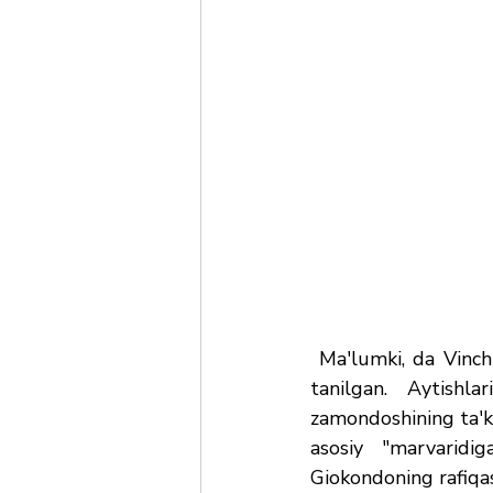
 Ma'lumki, da Vinch
tanilgan. Aytishla
zamondoshining ta'ki
asosiy "marvaridi
Giokondoning rafiqas