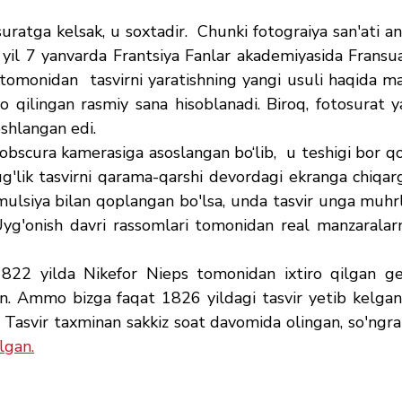
uratga kelsak, u soxtadir.  Chunki fotograiya san'ati a
9 yil 7 yanvarda Frantsiya Fanlar akademiyasida Fransu
omonidan  tasvirni yaratishning yangi usuli haqida ma'
ro qilingan rasmiy sana hisoblanadi. Biroq, fotosurat ya
oshlangan edi.
 obscura kamerasiga asoslangan bo‘lib,  u teshigi bor qor
g'lik tasvirni qarama-qarshi devordagi ekranga chiqarg
mulsiya bilan qoplangan bo'lsa, unda tasvir unga muhrla
Uyg'onish davri rassomlari tomonidan real manzaralarn
 1822 yilda Nikefor Nieps tomonidan ixtiro qilgan geli
n. Ammo bizga faqat 1826 yildagi tasvir yetib kelgan 
. Tasvir taxminan sakkiz soat davomida olingan, so'ngra
lgan.