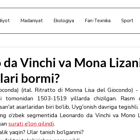
diyot
Madaniyat
Ekologiya
Fan-Texnika
Sport
 da Vinchi va Mona Lizan
lari bormi?
oconda) (ital. Ritratto di Monna Lisa del Giocondo) - 
i tomonidan 1503-1519 yillarda chizilgan. Rasm 
n'at asarlaridan biri bo‘lib, Uyg'onish davriga tegishli.
ning o‘zbek segmentida Leonardo da Vinchi va Mono 
gan 
surati e’lon qilindi
. 
lik yaqin? Ular tanish bo‘lganmi?