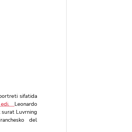
rtreti sifatida 
 edi. 
Leonardo 
 surat Luvrning 
ranchesko del 