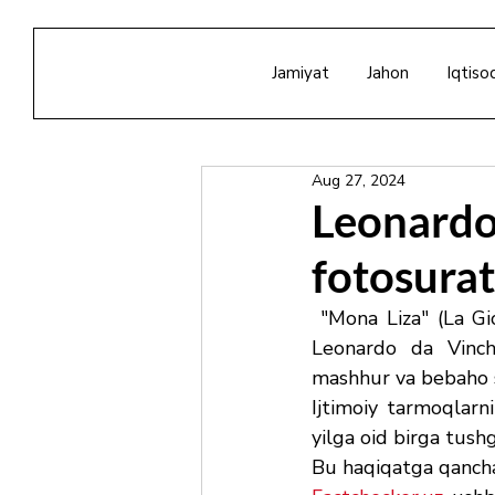
Jamiyat
Jahon
Iqtiso
Aug 27, 2024
Leonardo
fotosurat
 "Mona Liza" (La Gi
Leonardo da Vinch
mashhur va bebaho sa
Ijtimoiy tarmoqlar
yilga oid birga tush
Bu haqiqatga qancha