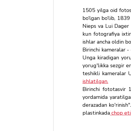
1505 yilga oid fotos
bo‘lgan bo‘lib, 183
Nieps va Lui Dager t
kun fotografiya ixti
ishlar ancha oldin b
Birinchi kameralar -
Unga kiradigan yoru
yorug'likka sezgir e
teshikli kameralar 
ishlatilgan.
Birinchi fototasvir
yordamida yaratilga
derazadan ko'rinish"
plastinkada
 chop eti