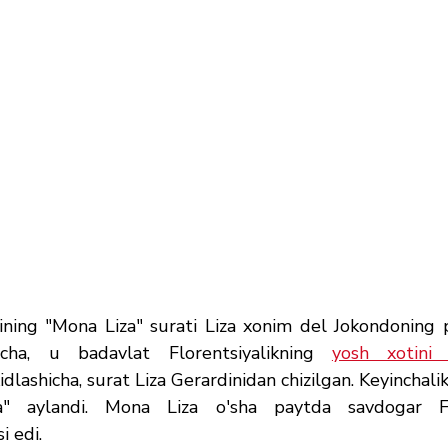
ining "Mona Liza" surati Liza xonim del Jokondoning po
richa, u badavlat Florentsiyalikning 
yosh xotini
dlashicha, surat Liza Gerardinidan chizilgan. Keyinchalik
ga" aylandi. Mona Liza o'sha paytda savdogar F
i edi.