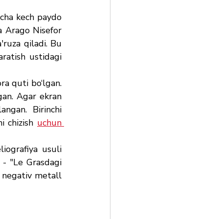
ncha kech paydo 
a Arago Nisefor 
ruza qiladi. Bu 
ratish ustidagi 
a quti bo‘lgan. 
an. Agar ekran 
ngan.  Birinchi 
i chizish 
uchun 
ografiya usuli 
- "Le Grasdagi 
 negativ metall 