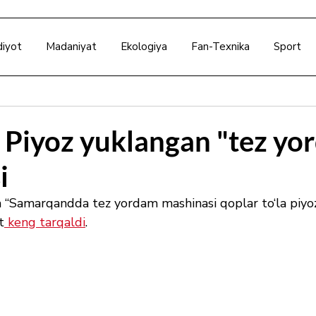
diyot
Madaniyat
Ekologiya
Fan-Texnika
Sport
: Piyoz yuklangan "tez yo
i
a “Samarqandda tez yordam mashinasi qoplar to‘la piyoz
t
 keng tarqaldi
. 