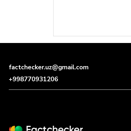
factchecker.uz@gmail.com
+998770931206
Tuyaqush yog‘i bo‘g‘im og‘rig‘i
va radikulitni davolaydimi?