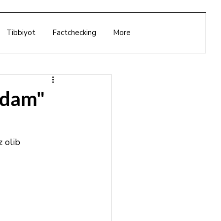
Tibbiyot
Factchecking
More
rdam"
 olib 