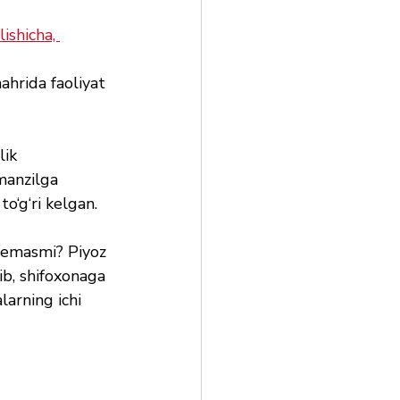
lishicha, 
hrida faoliyat 
lik 
manzilga 
o‘g‘ri kelgan.
 emasmi? Piyoz 
ib, shifoxonaga 
arning ichi 