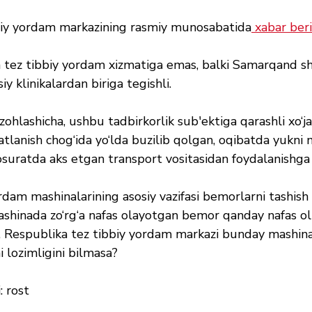
biy yordam markazining rasmiy munosabatida
 xabar beri
tez tibbiy yordam xizmatiga emas, balki Samarqand sha
y klinikalardan biriga tegishli.
 izohlashicha, ushbu tadbirkorlik sub'ektiga qarashli xo‘ja
tlanish chog‘ida yo‘lda buzilib qolgan, oqibatda yukni 
suratda aks etgan transport vositasidan foydalanishga t
dam mashinalarining asosiy vazifasi bemorlarni tashish
mashinada zo‘rg‘a nafas olayotgan bemor qanday nafas ol
, Respublika tez tibbiy yordam markazi bunday mashinal
hi lozimligini bilmasa?
 rost 