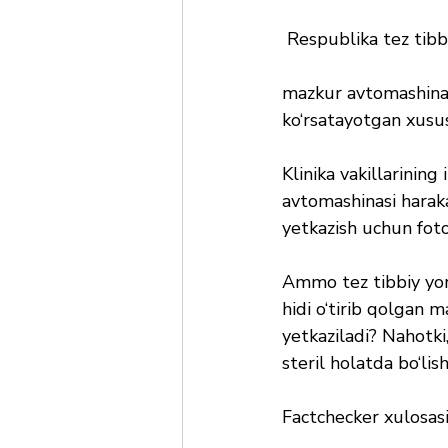
 Respublika tez tib
mazkur avtomashina 
ko‘rsatayotgan xususi
Klinika vakillarining
avtomashinasi haraka
yetkazish uchun foto
Ammo tez tibbiy yor
hidi o‘tirib qolgan 
yetkaziladi? Nahotki
steril holatda bo‘lis
Faсtcheсker xulosasi: