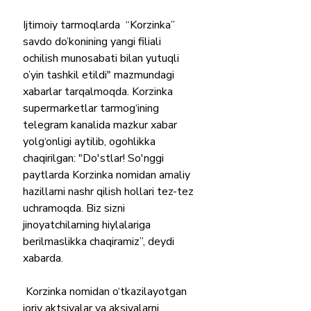
Ijtimoiy tarmoqlarda  “Korzinka” 
savdo do’konining yangi filiali 
ochilish munosabati bilan yutuqli 
o’yin tashkil etildi" mazmundagi 
xabarlar tarqalmoqda. Korzinka 
supermarketlar tarmog‘ining 
telegram kanalida mazkur xabar 
yolg‘onligi aytilib, ogohlikka 
chaqirilgan: "Do'stlar! So'nggi 
paytlarda Korzinka nomidan amaliy 
hazillarni nashr qilish hollari tez-tez 
uchramoqda. Biz sizni 
jinoyatchilarning hiylalariga 
berilmaslikka chaqiramiz”, deydi 
xabarda. 
 Korzinka nomidan o‘tkazilayotgan 
joriy aktsiyalar va aksiyalarni 