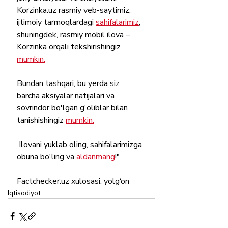
Korzinka.uz rasmiy veb-saytimiz, 
ijtimoiy tarmoqlardagi 
sahifalarimiz
, 
shuningdek, rasmiy mobil ilova – 
Korzinka orqali tekshirishingiz 
mumkin.
Bundan tashqari, bu yerda siz 
barcha aksiyalar natijalari va 
sovrindor bo'lgan g'oliblar bilan 
tanishishingiz 
mumkin.
 Ilovani yuklab oling, sahifalarimizga 
obuna bo'ling va 
aldanmang
!"
Factсheсker.uz xulosasi: yolg‘on
Iqtisodiyot