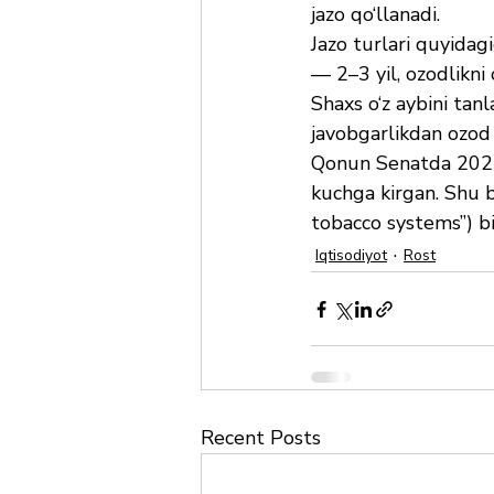
jazo qo‘llanadi.
Jazo turlari quyidag
— 2–3 yil, ozodlikni
Shaxs o‘z aybini tan
javobgarlikdan ozod 
Qonun Senatda 2025
kuchga kirgan. Shu b
tobacco systems”) b
Iqtisodiyot
Rost
Recent Posts