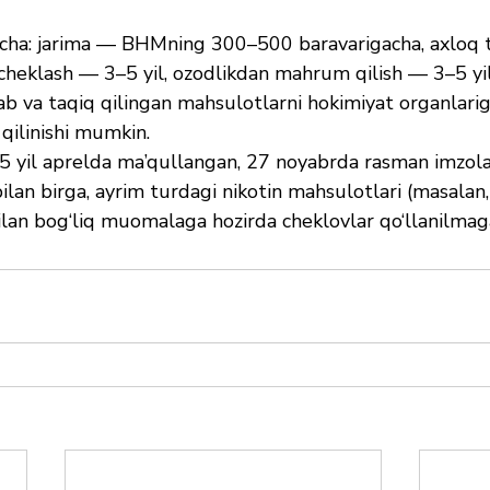
icha: jarima — BHMning 300–500 baravarigacha, axloq tu
 cheklash — 3–5 yil, ozodlikdan mahrum qilish — 3–5 yil
lab va taqiq qilingan mahsulotlarni hokimiyat organlarig
qilinishi mumkin.
 yil aprelda ma’qullangan, 27 noyabrda rasman imzola
ilan birga, ayrim turdagi nikotin mahsulotlari (masalan
ilan bog‘liq muomalaga hozirda cheklovlar qo‘llanilmag