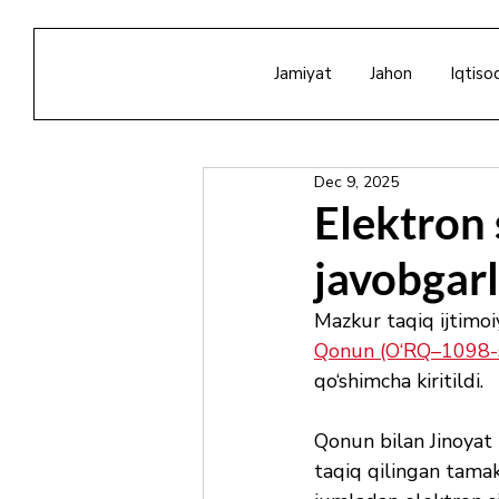
Jamiyat
Jahon
Iqtiso
Dec 9, 2025
Elektron 
javobgarl
Mazkur taqiq ijtimo
Qonun (O‘RQ–1098-s
qo‘shimcha kiritildi.
Qonun bilan Jinoyat 
taqiq qilingan tamak