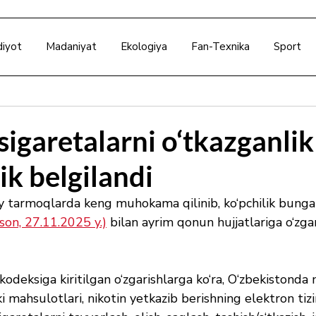
diyot
Madaniyat
Ekologiya
Fan-Texnika
Sport
sigaretalarni o‘tkazganli
ik belgilandi
iy tarmoqlarda keng muhokama qilinib, ko‘pchilik bunga
on, 27.11.2025 y.)
 bilan ayrim qonun hujjatlariga o‘zgar
kodeksiga kiritilgan o‘zgarishlarga ko‘ra, O‘zbekistonda
i mahsulotlari, nikotin yetkazib berishning elektron tizi