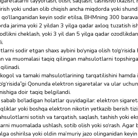
aretalarni tayyorlash, olish, saqlash, tashish/o‘tkazish, i
irish yoki undan olib chiqish ancha miqdorda yoki shund
 qo‘llanganidan keyin sodir etilsa, BHMning 300 barava
a jarima yoki 2 yildan 3 yilga qadar axloq tuzatish ishla
odlikni cheklash, yoki 3 yil dan 5 yilga qadar ozodlikd
i.
arni sodir etgan shaxs aybini bo‘yniga olish to‘g‘risida
an va muomalasi taqiq qilingan mahsulotlarni topshirga
qilinadi.
kogol va tamaki mahsulotlarining tarqatilishini hamda 
to‘g‘risida”gi Qonunda elektron sigaretalar va ular uchun
ishiga doir taqiq belgilandi.
a sabab bo‘ladigan holatlar quyidagilar: elektron sigaret
uqliklar yoki boshqa elektron nikotin yetkazib berish tizi
hsulotlarni sotish va tarqatish, saqlash, tashish yoki e
larni muomalada ushlash, sotib olish yoki so‘rash. Agar 
a oshirilsa yoki oldin ma’muriy jazo olinganidan keyin 