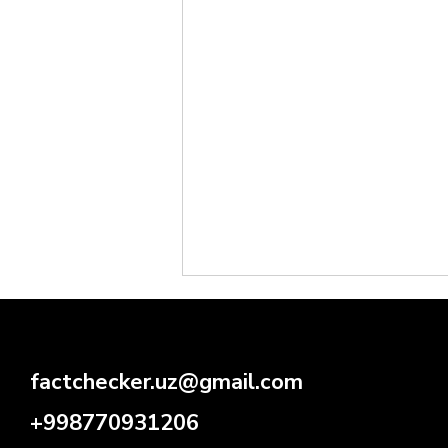
factchecker.uz@gmail.com
+998770931206