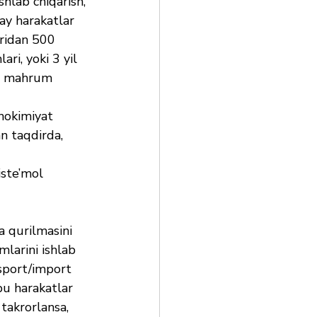
shlab chiqarish, 
ay harakatlar 
ridan 500 
ri, yoki 3 yil 
an mahrum 
 hokimiyat 
n taqdirda, 
iste’mol 
 
a qurilmasini 
mlarini ishlab 
ksport/import 
bu harakatlar 
takrorlansa, 