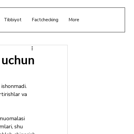
Tibbiyot
Factchecking
More
k uchun
 ishonmadi.
tirishlar va 
 muomalasi 
mlari, shu 