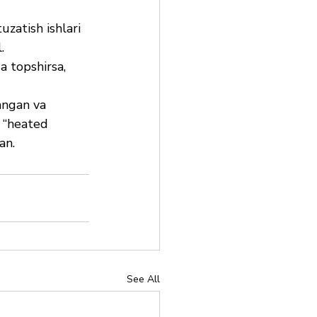
zatish ishlari 
.
a topshirsa, 
ngan va 
, “heated 
an.
See All