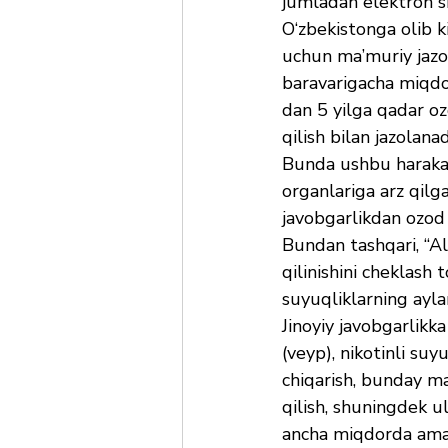
jumladan elektron sig
O‘zbekistonga olib k
uchun ma’muriy jazo
baravarigacha miqdord
dan 5 yilga qadar oz
qilish bilan jazolanad
Bunda ushbu harakatl
organlariga arz qilg
javobgarlikdan ozod 
Bundan tashqari, “Al
qilinishini cheklash 
suyuqliklarning aylan
Jinoyiy javobgarlikk
(veyp), nikotinli suy
chiqarish, bunday ma
qilish, shuningdek u
ancha miqdorda amalg