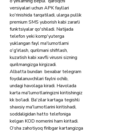
o'yinlarning bepul  qaroqchi 
versiyalari uchun APK fayllari 
ko'rinishida tarqatiladi, ularga pullik 
premium SMS yuborish kabi zararli 
funktsiyalar qo'shiladi. Natijada  
telefon yeki komp'yuterga 
yuklangan fayl ma'lumotlarni 
o'g'irlash, qurilmani shifrlash, 
kuzatish kabi xavfli virusni sizning 
qurilmangizga kirgizadi. 
Albatta bundan  bexabar telegram 
foydalanuvchilari faylni ochib,  
undagi havolaga kiradi. Havolada 
karta ma'lumotlaringizni kiritishingiz 
kk bo‘ladi. Ba'zilar kartaga tegishli 
shaxsiy ma'lumotlarini kiritishadi, 
soddaligidan hatto telefoniga 
kelgan KOD nomerini ham kiritadi. 
O‘sha zahotiyoq firibgar kartangizga 