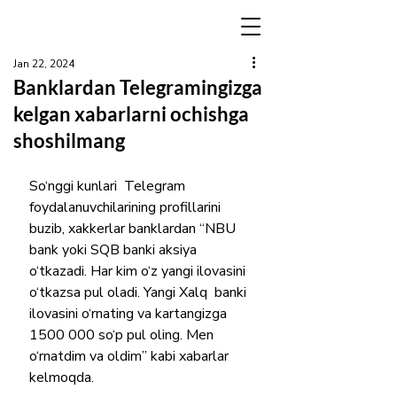
Jan 22, 2024
Banklardan Telegramingizga
kelgan xabarlarni ochishga
shoshilmang
So‘nggi kunlari  Telegram  
foydalanuvchilarining profillarini 
buzib, xakkerlar banklardan “NBU 
bank yoki SQB banki aksiya 
o‘tkazadi. Har kim o‘z yangi ilovasini 
o‘tkazsa pul oladi. Yangi Xalq  banki 
ilovasini o‘rnating va kartangizga 
1500 000 so‘p pul oling. Men 
o‘rnatdim va oldim” kabi xabarlar 
kelmoqda. 