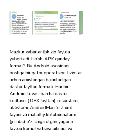
Mazkur xabarlar fpk zip faylda 
yuboriladi. Ho‘sh, APK qanday 
format? Bu Android asosidagi 
boshqa bir qator operatsion tizimlar 
uchun arxivlangan bajariladigan 
dastur fayllari formati. Har bir 
Android ilovasi barcha dastur 
kodlarini (.DEX fayllari), resurslarni, 
aktivlarni, AndroidManifest.xml 
faylini va mahalliy kutubxonalarni 
(jniLibs) o'z ichiga olgan yagona 
faylga kompilyatsiya qilinadi va 