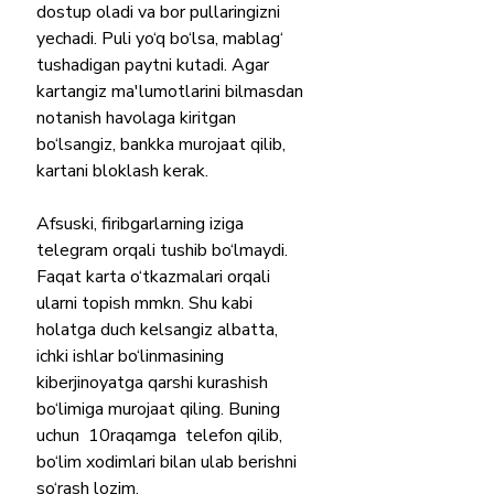
dostup oladi va bor pullaringizni 
yechadi. Puli yo‘q bo‘lsa, mablag‘ 
tushadigan paytni kutadi. Agar 
kartangiz ma'lumotlarini bilmasdan 
notanish havolaga kiritgan 
bo‘lsangiz, bankka murojaat qilib, 
kartani bloklash kerak.
Afsuski, firibgarlarning iziga 
telegram orqali tushib bo‘lmaydi. 
Faqat karta o‘tkazmalari orqali 
ularni topish mmkn. Shu kabi 
holatga duch kelsangiz albatta, 
ichki ishlar bo‘linmasining 
kiberjinoyatga qarshi kurashish 
bo‘limiga murojaat qiling. Buning 
uchun  10raqamga  telefon qilib, 
bo‘lim xodimlari bilan ulab berishni 
so‘rash lozim.