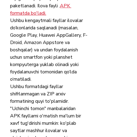
paketlanadi. Ilova fayli .
APK 
formatda bo'ladi.
Ushbu kengaytmali fayllar ilovalar 
do‘konlarida saqlanadi (masalan, 
Google Play, Huawei AppGallery, F-
Droid, Amazon Appstore va 
boshqalar) va undan foydalanish 
uchun smartfon yoki planshet 
kompyuterga yuklab olinadi yoki 
foydalanuvchi tomonidan qo‘lda 
o‘rnatiladi.
Ushbu formatdagi fayllar 
shifrlanmagan va ZIP arxiv 
formatining quyi to'plamidir.
"Uchinchi tomon" manbalaridan 
APK fayllarni o'rnatish ma'lum bir 
xavf tug'dirishi mumkin: ko'plab 
saytlar mashhur ilovalar va 