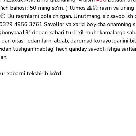
ich bahosi : 50 ming so‘m. ( Iltimos 🙏🏻 rasm va uning 
 Bu rasmlarni bola chizgan. Unutmang, siz savob ish q
0329 4956 3761 Savollar va xarid bo‘yicha onamning s
@bonyaaa13" degan xabari turli xil muhokamalarga sabab
idan oilasi  odamlarni aldab, daromad ko‘rayotganini bild
vidan tushgan mablag‘ hech qanday savobli ishga sarfla
an.  
r xabarni tekshirib ko‘rdi.