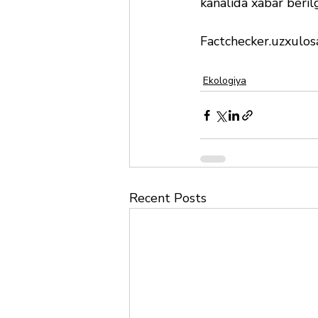
kanalida xabar beril
Factchecker.uzxulosa
Ekologiya
Recent Posts