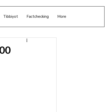
Tibbiyot
Factchecking
More
000