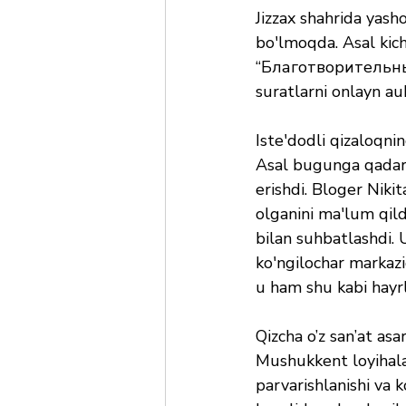
Jizzax shahrida yash
bo'lmoqda. Asal kich
“Благотворительный
suratlarni onlayn au
Iste'dodli qizaloqni
Asal bugunga qadar o
erishdi. Bloger Nik
olganini ma'lum qild
bilan suhbatlashdi. 
ko'ngilochar markazi
u ham shu kabi hayrl
Qizcha o’z san’at as
Mushukkent loyihalar
parvarishlanishi va 