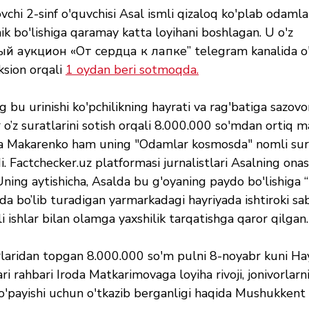
ovchi 2-sinf o'quvchisi Asal ismli qizaloq ko'plab odamla
ik bo'lishiga qaramay katta loyihani boshlagan. U o'z 
 аукцион «От сердца к лапке” telegram kanalida o'z
ksion orqali 
1 oydan beri sotmoqda.
ng bu urinishi ko'pchilikning hayrati va rag'batiga sazov
’z suratlarini sotish orqali 8.000.000 so'mdan ortiq m
ita Makarenkо ham uning "Odamlar kosmosda" nomli sura
i. Factchecker.uz platformasi jurnalistlari Asalning onas
Uning aytishicha, Asalda bu g'oyaning paydo bo'lishiga 
da bo’lib turadigan yarmarkadagi hayriyada ishtiroki sa
i ishlar bilan olamga yaxshilik tarqatishga qaror qilgan.
arlaridan topgan 8.000.000 so'm pulni 8-noyabr kuni Hay
i rahbari Iroda Matkarimovaga loyiha rivoji, jonivorlarn
ko'payishi uchun o'tkazib berganligi haqida Mushukkent