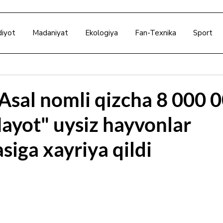
diyot
Madaniyat
Ekologiya
Fan-Texnika
Sport
 Asal nomli qizcha 8 000 
ayot" uysiz hayvonlar
iga xayriya qildi