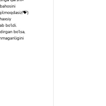
bahosini 
ilmoqdasiz!💝) 
haxsiy 
 bo‘ldi. 
irgan bo‘lsa, 
nmaganligini 