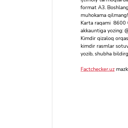
format A3. Boshlang‘
muhokama qilmang!😊
Karta raqami  8600 
akkauntiga yozing: 
Kimdir qizaloq orqas
kimdir rasmlar sotu
yozib, shubha bildirg
Factchecker.uz
 mazku