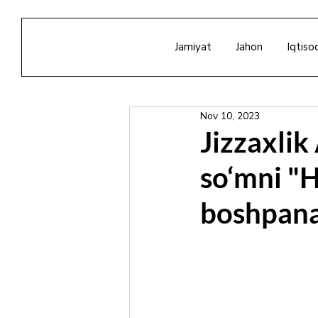
Jamiyat
Jahon
Iqtiso
Nov 10, 2023
Jizzaxlik
so‘mni "H
boshpanas