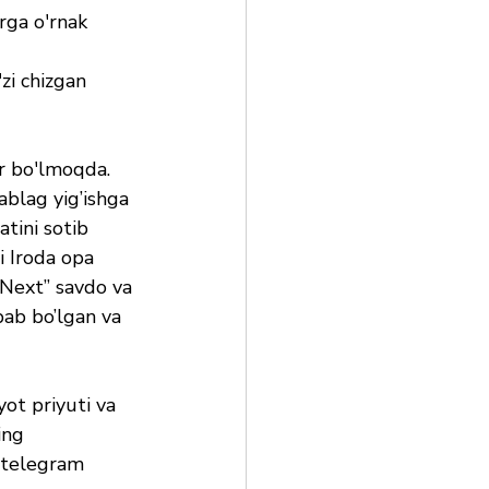
rga o'rnak 
i chizgan 
or bo'lmoqda. 
ablag yig’ishga 
tini sotib 
i Iroda opa 
“Next” savdo va 
bab bo’lgan va 
ot priyuti va 
ing 
 telegram 