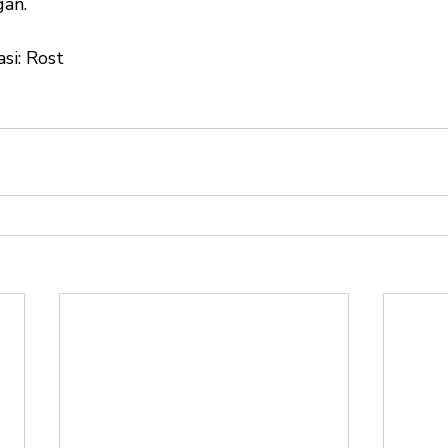
gan. 
si: Rost