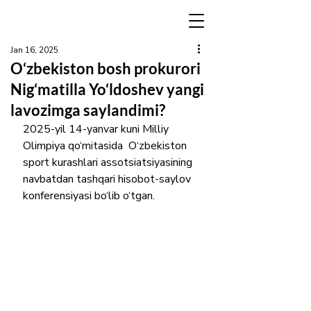
Jan 16, 2025
O‘zbekiston bosh prokurori
Nig‘matilla Yo‘ldoshev yangi
lavozimga saylandimi?
2025-yil 14-yanvar kuni Milliy 
Olimpiya qo‘mitasida  O‘zbekiston 
sport kurashlari assotsiatsiyasining 
navbatdan tashqari hisobot-saylov 
konferensiyasi bo‘lib o‘tgan. 