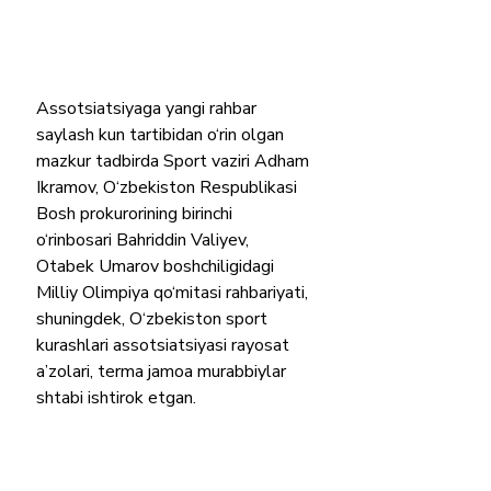
Assotsiatsiyaga yangi rahbar 
saylash kun tartibidan o‘rin olgan 
mazkur tadbirda Sport vaziri Adham 
Ikramov, O‘zbekiston Respublikasi 
Bosh prokurorining birinchi 
o‘rinbosari Bahriddin Valiyev, 
Otabek Umarov boshchiligidagi 
Milliy Olimpiya qo‘mitasi rahbariyati, 
shuningdek, O‘zbekiston sport 
kurashlari assotsiatsiyasi rayosat 
a’zolari, terma jamoa murabbiylar 
shtabi ishtirok etgan.