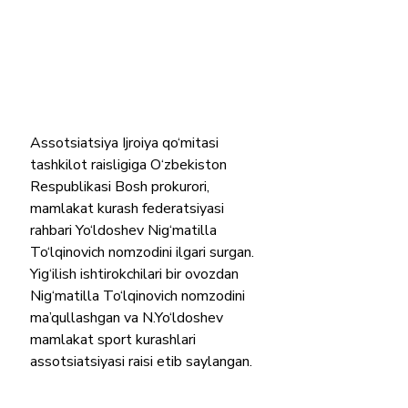
Assotsiatsiya Ijroiya qo‘mitasi 
tashkilot raisligiga O‘zbekiston 
Respublikasi Bosh prokurori, 
mamlakat kurash federatsiyasi 
rahbari Yo‘ldoshev Nig‘matilla 
To‘lqinovich nomzodini ilgari surgan. 
Yig‘ilish ishtirokchilari bir ovozdan 
Nig‘matilla To‘lqinovich nomzodini 
ma’qullashgan va N.Yo‘ldoshev 
mamlakat sport kurashlari 
assotsiatsiyasi raisi etib saylangan.