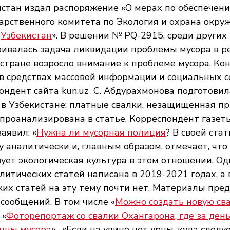
стан издал распоряжение «О мерах по обеспечени
арственного комитета по Экология и охрана окр
 
Узбекистан
». В решении № PQ-2915, среди других
ривалась задача ликвидации проблемы мусора в ре
 стране возросло внимание к проблеме мусора. Кон
в средствах массовой информации и социальных се
ондент сайта kun.uz  С. Абдурахмонова подготовил
в Узбекистане: платные свалки, незащищенная пр
роанализирована в статье. Корреспондент газет
аявил: «
Нужна ли мусорная полиция
? В своей стат
у аналитически и, главным образом, отмечает, что 
ует экологическая культура в этом отношении. Одн
литических статей написана в 2019-2021 годах, а 
их статей на эту тему почти нет. Материалы пред
сообщений. В том числе «
Можно создать новую сва
 «
Фоторепортаж со свалки Охангарона, где за день
нны мусора
»,  «Если на улице нет урны, куда следуе