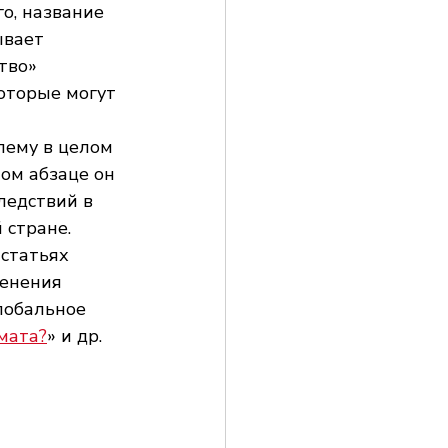
о, название 
ывает 
тво» 
которые могут 
лему в целом 
ом абзаце он 
ледствий в 
стране. 
статьях 
енения 
лобальное 
мата?
» и др.