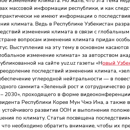
ное изменение климата. Но жаль, что эта тема нед
вах массовой информации республики, и как следс
 практически не имеют информации о последствия
ния климата. Ведь в Республике Узбекистан разр
едствий изменения климата в связи с глобальны
стране вопросам изменения климата придан особ
ус. Выступления на эту тему в основном касаются 
лобальное изменение климата» за авторством ака
убликованной на сайте yuz.uz газеты «Н
овый Узбе
Преодоление последствий изменения климата, «зел
обеспечение углеродной нейтральности — в повес
дного саммита «Зеленый рост и сотрудничество р
– 2030», проходящего в форме видеоконференции 
идента Республики Корея Мун Чжэ Ина, а также в
 устойчивого развития ООН и выполнения положе
шения по климату. Статья посвящена последствия
а что необходимо обратить внимание, чтобы их пре