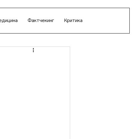
едицина
Фактчекинг
Критика