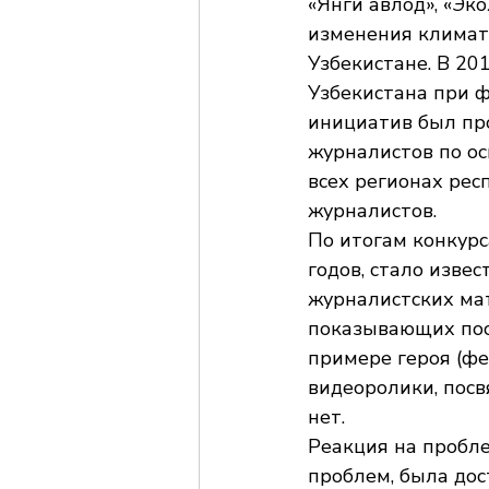
«Янги авлод», «Эко
изменения климата
Узбекистане. В 20
Узбекистана при 
инициатив был пр
журналистов по о
всех регионах рес
журналистов.
По итогам конкурс
годов, стало извес
журналистских мат
показывающих пос
примере героя (фер
видеоролики, пос
нет. 
Реакция на пробле
проблем, была дос