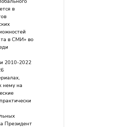
глобального 
ется в 
ов 
ских 
можностей 
та в СМИ» во 
еди 
ии 2010-2022 
26 
риалах, 
 нему на 
еские 
практически 
льных 
да Президент 