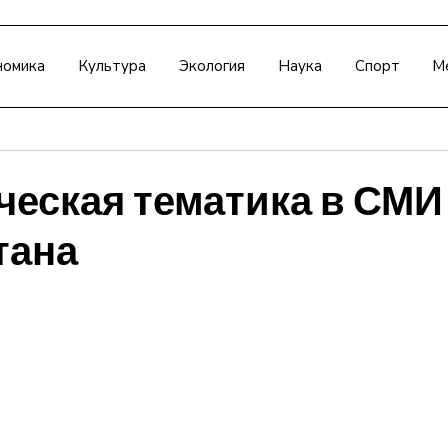
номика
Культура
Экология
Наука
Спорт
М
ческая тематика в СМИ
тана