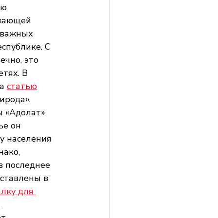
ю 
ужающей 
 важных 
спублике. С 
ечно, это 
тях. В 
а 
статью
ирода». 
ы «Адолат» 
ье он 
у населения 
ако, 
в последнее 
ставлены в 
лку для 
 
т 