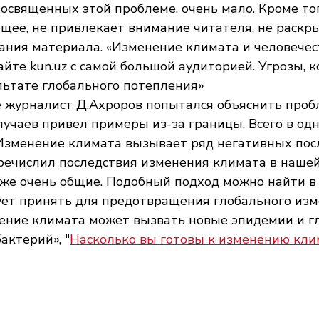
посвященных этой проблеме, очень мало. Кроме тог
щее, не привлекает внимание читателя, не раскр
ания материала. «Изменение климата и человечес
айте kun.uz с самой большой аудиторией. Угрозы, 
льтате глобального потепления»
е журналист Д.Ахроров попытался объяснить проб
лучаев привел примеры из-за границы. Всего в одн
Изменение климата вызывает ряд негативных пос
речислил последствия изменения климата в нашей 
же очень общие. Подобный подход можно найти в 
ует принять для предотвращения глобального изм
нение климата может вызвать новые эпидемии и г
актерий», "
Насколько вы готовы к изменению кли