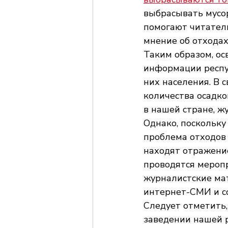
выбрасывать мусор
помогают читателю
мнение об отходах
Таким образом, ос
информации респуб
них населения. В 
количества осадко
в нашей стране, ж
Однако, поскольку
проблема отходов 
находят отражение
проводятся меропр
журналистские мат
интернет-СМИ и со
Следует отметить,
заведении нашей р