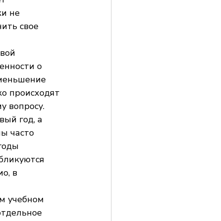
и не 
ить свое 
вой 
енности о 
уменьшение 
ко происходят 
 вопросу. 
ый год, а 
ы часто 
годы 
бликуются 
о, в 
м учебном 
отдельное 