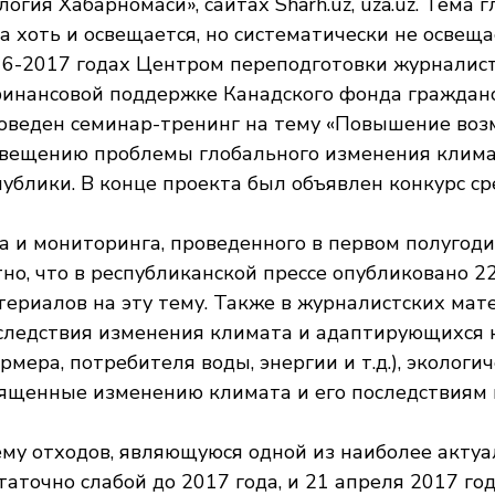
логия Хабарномаси», сайтах Sharh.uz, uza.uz. Тема 
 хоть и освещается, но систематически не освеща
16-2017 годах Центром переподготовки журналист
финансовой поддержке Канадского фонда граждан
оведен семинар-тренинг на тему «Повышение воз
свещению проблемы глобального изменения клима
публики. В конце проекта был объявлен конкурс ср
а и мониторинга, проведенного в первом полугод
тно, что в республиканской прессе опубликовано 2
ериалов на эту тему. Также в журналистских мате
ледствия изменения климата и адаптирующихся к
мера, потребителя воды, энергии и т.д.), экологич
вященные изменению климата и его последствиям 
му отходов, являющуюся одной из наиболее актуа
таточно слабой до 2017 года, и 21 апреля 2017 го