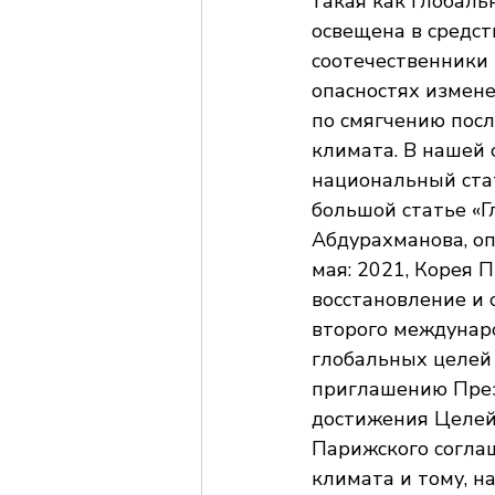
такая как глобаль
освещена в средст
соотечественники
опасностях измене
по смягчению посл
климата. В нашей 
национальный стат
большой статье «Г
Абдурахманова, оп
мая: 2021, Корея 
восстановление и 
второго междунаро
глобальных целей 
приглашению През
достижения Целей
Парижского согла
климата и тому, н