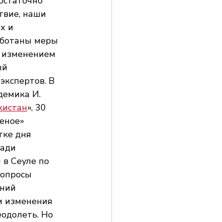
остаточно 
твие, наши 
х и 
аботаны меры 
м изменением 
ый 
экспертов. В 
демика И. 
кистан
», 30 
еное» 
тке дня 
ади 
в Сеуле по 
опросы 
ний 
м изменения 
одолеть. Но 