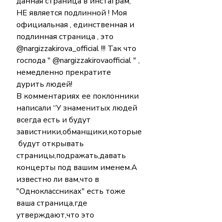
данная страница в инстаграм, 
НЕ является подлинной ! Моя 
официальная , единственная и 
подлинная страница , это 
@nargizzakirova_official !!! Так что 
господа " @nargizzakirovaofficial " , 
немедленно прекратите 
дурить людей!
В комментариях ее поклонники 
написали “У знаменитых людей 
всегда есть и будут 
завистники,обманщики,которые
 будут открывать 
страницы,подражать,давать 
концерты под вашим именем.А 
известно ли вам,что в 
"Одноклассниках" есть тоже 
ваша страница,где 
утверждают,что это 