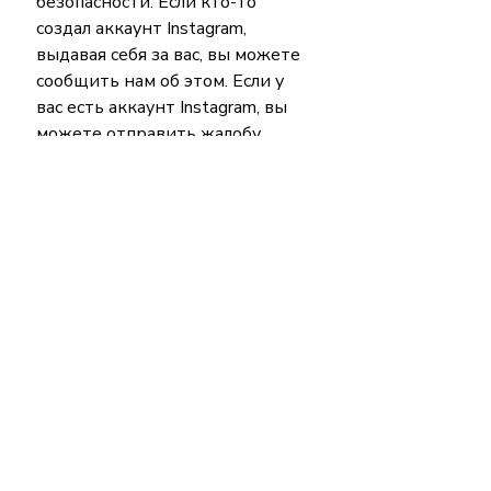
безопасности. Если кто-то 
создал аккаунт Instagram, 
выдавая себя за вас, вы можете 
сообщить нам об этом. Если у 
вас есть аккаунт Instagram, вы 
можете отправить жалобу 
прямо в приложении Instagram.
Вердикт Factcheckera:  фейк 
аккаунт 
Фейк аккаунты
Подозрительные новости
Недавние посты
Смотреть все