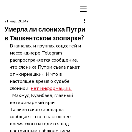
21 мар. 2024 г.
Умерла ли слониха Путри
в Ташкентском зоопарке?
В каналах и группах соцсетей и 
мессенджере Telegram   
распространяется сообщение,  
что слониха Путри съела пакет 
от «кириешки». И что в 
настоящее время о судьбе 
слонихи  
нет информации. 
  Махмуд Кузибаев, главный 
ветеринарный врач 
Ташкентского зоопарка, 
сообщает, что в настоящее 
время слон находится под 
постоянным наблюдением 