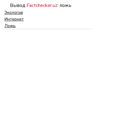
Вывод 
Factchecker.uz
: ложь
Экология
Интернет
Ложь
Недавние посты
Смотреть все