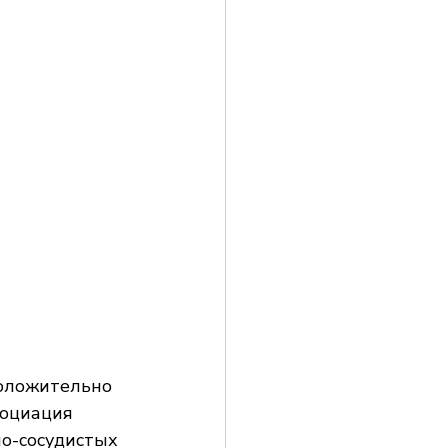
оложительно 
социация 
но-сосудистых 