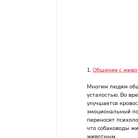
1. 
Общение с живо
Многим людям обще
усталостью. Во вр
улучшается кровос
эмоциональный под
переносят психоло
что собаководы жи
животным.