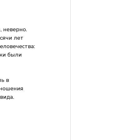
 неверно. 
сячи лет 
еловечества: 
аки были 
ь в 
тношения 
вида.