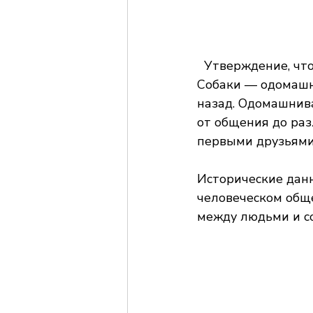
  Утверждение, чт
Собаки — одомашне
назад. Одомашнива
от общения до раз
первыми друзьями
Исторические дан
человеческом обще
между людьми и со