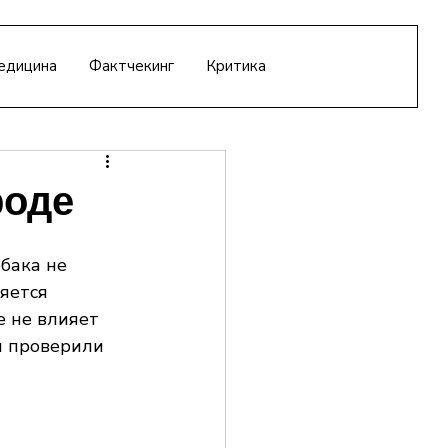
едицина
Фактчекинг
Критика
роде
обака не 
яется 
е не влияет 
ы проверили 