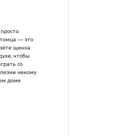
 просто 
итомца — это 
зёте щенка 
ухе, чтобы 
грать со 
олезни некому 
ем доме 