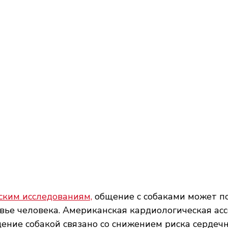
ским исследованиям,
 общение с собаками может п
вье человека. Американская кардиологическая ас
дение собакой связано со снижением риска сердеч