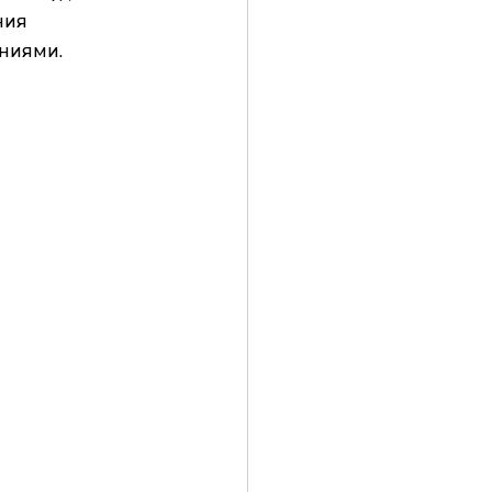
ния 
ниями. 