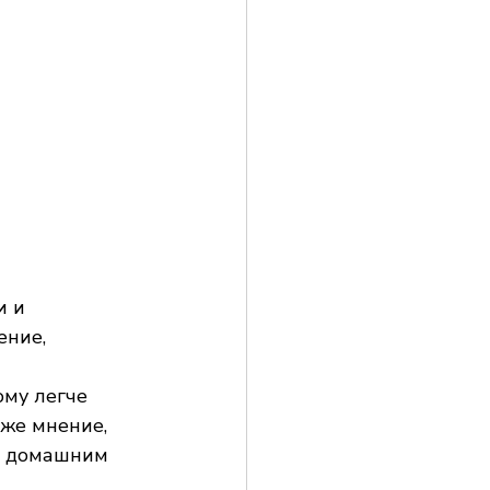
 и 
ние, 
 
му легче 
же мнение, 
 к домашним 