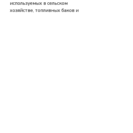
используемых в сельском 
хозяйстве, топливных баков и 
специальных контейнеров для 
рыбы;
- при производстве 
промышленных ведер;
- используется в качестве сырья 
при производстве спортивного 
инвентаря и средств защиты.
ООО «Шуртанский 
газохимический комплекс» 
производит в Узбекистане 
высококачественные 
полиэтиленовые (ПЭ) гранулы, 
соответствующие 
международным и 
национальным требованиям. 
Такие гранулы пользуются 
большим спросом на 
рынке
. 