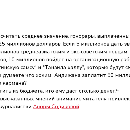
осчитать среднее значение, гонорары, выплаченн
 25 миллионов долларов. Если 5 миллионов дать з
лионов среднеазиатским и экс-советским певцам, 35
в, 10 миллионов пойдет на организационную рабо
инскую самсу" и "Танзила халву", которые будут с
вы думаете что хоким  Андижана заплатит 50 милл
о кармана?
атить из бюджета, кто ему даст столько денег?»
журналистки 
Аноры Содиковой
: