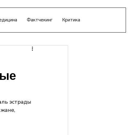
едицина
Фактчекинг
Критика
ные
ль эстрады  
жане, 