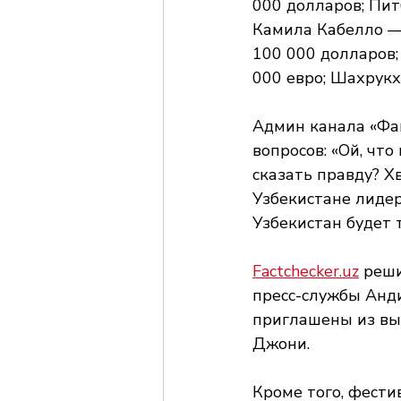
000 долларов; Пит
Камила Кабелло —
100 000 долларов;
000 евро; Шахрукх
Админ канала «Фак
вопросов: «Ой, что
сказать правду? Х
Узбекистане лидер
Узбекистан будет т
Factchecker.uz
 реш
пресс-службы Анд
приглашены из выш
Джони.
Кроме того, фести