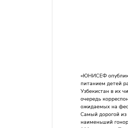
«ЮНИСЕФ опублико
питанием детей ра
Узбекистан в их ч
очередь корреспон
ожидаемых на фес
Самый дорогой из 
наименьший гонора