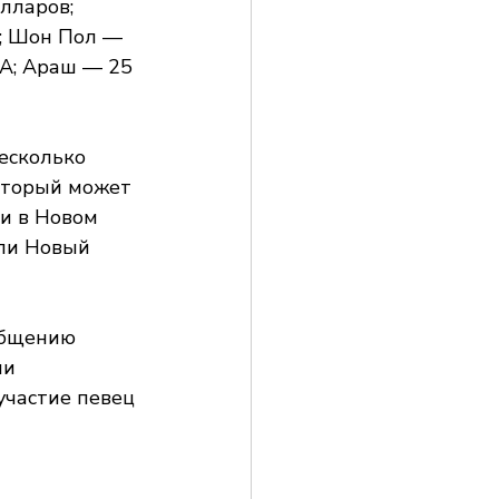
лларов; 
; Шон Пол — 
А; Араш — 25 
есколько 
который может 
и в Новом 
ли Новый 
общению 
и 
участие певец 