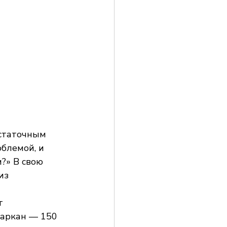
статочным 
блемой, и 
?» В свою 
из 
т 
Таркан — 150 