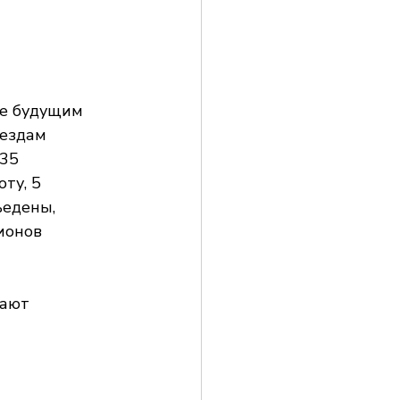
ые будущим 
вездам 
 ​​
ту, 5 
ъедены, 
ионов 