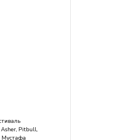
стиваль 
her, Pitbull, 
y, Мустафа 