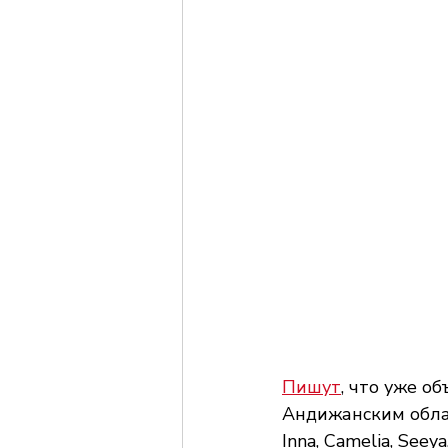
Пишут
, что уже о
Андижанским област
Inna, Camelia, Seeya