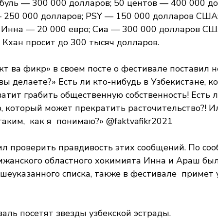
буль — 300 000 долларов; 50 центов — 400 000 до
 250 000 долларов; PSY — 150 000 долларов США
 Инна — 20 000 евро; Сиа — 300 000 долларов СШ
 Кхан просит до 300 тысяч долларов.
т ва фикр» в своем посте о фестивале поставил н
 вы делаете?» Есть ли кто-нибудь в Узбекистане, 
ватит грабить общественную собственность! Есть л
, который может прекратить расточительство?! И
аким,  как я  понимаю?» @faktvafikr2021 
ил проверить правдивость этих сообщений. По со
ижанского областного хокимията Инна и Араш был
еуказанного списка, также в фестивале  примет 
валь посетят звезды узбекской эстрады.