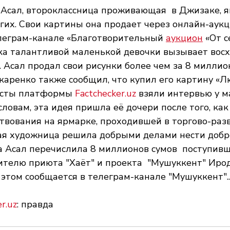
Асал, второклассница проживающая  в Джизаке, я
их. Свои картины она продает через онлайн-аукц
елеграм-канале «Благотворительный 
аукцион
 «От с
тка талантливой маленькой девочки вызывает вос
 Асал продал свои рисунки более чем за 8 миллион
аренко также сообщил, что купил его картину «Л
исты платформы 
Factchecker.uz
 взяли интервью у м
словам, эта идея пришла её дочери после того, как
твования на ярмарке, проходившей в торгово-раз
ная художница решила добрыми делами нести добр
а Асал перечислила 8 миллионов сумов  поступив
ителю приюта "Хаёт" и проекта  "Мушуккент" Ирод
этом сообщается в телеграм-канале "Мушуккент"..
r.uz
: правда