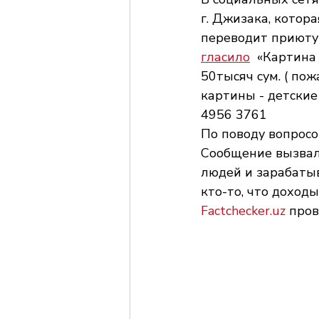
г. Джизака, котор
переводит приюту 
гласило
  «Картина
50тысяч сум. ( п
картины - детские
4956 3761
По поводу вопросо
Сообщение вызвало
людей и зарабатыва
кто-то, что доход
Factchecker.uz
 про