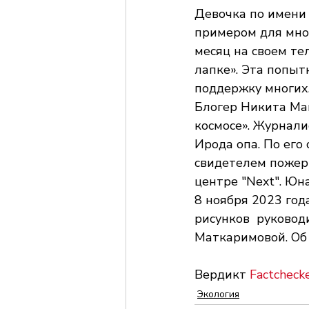
Девочка по имени 
примером для мног
месяц на своем т
лапке». Эта попы
поддержку многих.
Блогер Никита Мак
космосе». Журнал
Ирода опа. По его 
свидетелем пожер
центре "Next". Ю
8 ноября 2023 год
рисунков  руковод
Маткаримовой. Об 
Вердикт 
Factchecke
Экология