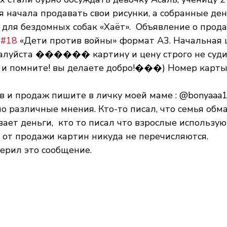
ая начала продавать свои рисунки, а собранные ден
для бездомных собак «Хаёт».  Объявление о прод
 
#18
 «Дети против войны» формат А3. Начальная ц
ожалуйста ������ картину и цену строго не суд
 и помните! вы делаете добро!���) Номер карты:
в и продаж пишите в личку моей маме : @bonyaaa
 различные мнения. Кто-то писал, что семья обм
ет деньги,  кто то писал что взрослые используют 
ы от продажи картин никуда не перечисляются. 
верил это сообщение.