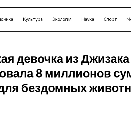
номика
Культура
Экология
Наука
Спорт
М
ая девочка из Джизака
овала 8 миллионов су
для бездомных живот