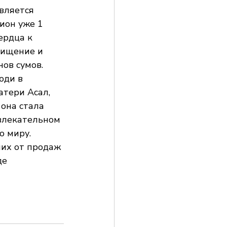
вляется 
ион уже 1 
ердца к 
хищение и 
ов сумов. 
юди в 
атери Асал, 
 она стала 
влекательном 
о миру.
ших от продаж 
е 