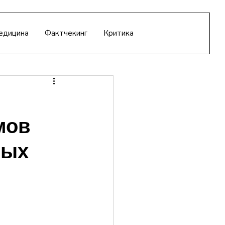
едицина
Фактчекинг
Критика
мов
ных