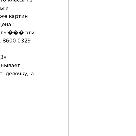
ьги 
аже картин 
ена : 
ить!��� эти 
 8600 0329 
13»
анывает 
 девочку,  а 