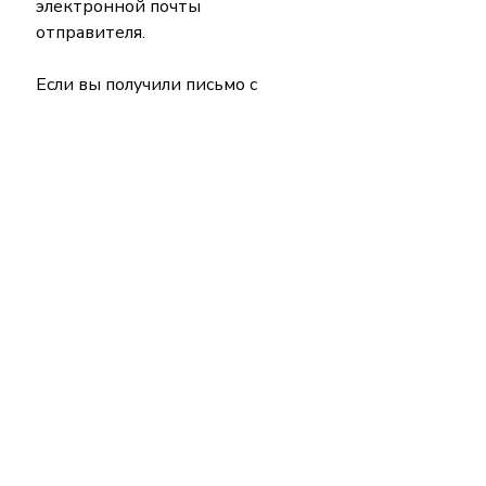
электронной почты 
отправителя.
Если вы получили письмо с 
просьбой обновить данные или 
подтвердить транзакцию, не 
переходите по ссылкам в 
письме. Вместо этого 
перейдите на сайт организации 
вручную, введя адрес в 
браузере.
Если вы можете связаться с 
отправителем подозрительного 
письма или сообщения по 
телефону, свяжитесь с ним, 
чтобы подтвердить 
информацию, отправленную в 
письме.