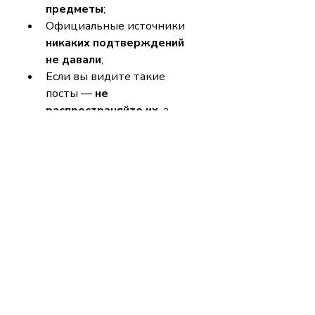
предметы
;
Официальные источники 
никаких подтверждений 
не давали
;
Если вы видите такие 
посты — 
не 
распространяйте их
, а 
проверяйте информацию 
через 
надёжные 
источники
 (например, 
factcheck.uz
 или сайт 
Министерства 
здравоохранения).
Совет:
 лучший способ 
защититься от фейков — 
проверять любую 
сенсационную информацию 
через официальные и 
надёжные источники
.