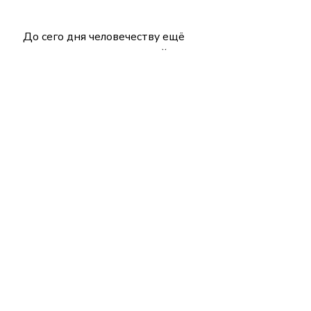
До сего дня человечеству ещё 
не удалось создать вечный 
двигатель, поскольку любая 
концепция вечного двигателя 
противоречит либо закону 
сохранения энергии либо 
второму закону 
т
ермодинамики
. 
Вечный двигатель как источник 
энергии невозможен из-за 
одного из фундаментальных 
законов природы- закона 
сохранения энергии. В природе 
происходит лишь 
преобразование  э
нергии
. 